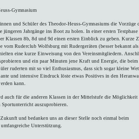
-Heuss-Gymnasium
rinnen und Schüler des Theodor-Heuss-Gymnasiums die Vorzüge de
ie jüngeren Jahrgänge ins Boot zu holen. In einer ersten Testphas
er Klassen 8b, 8d und 9d einen ersten Einblick zu geben. Kurze Z
le vom Ruderclub Wolfsburg mit Rudergeräten (besser bekannt als 
hielten eine kurze Einweisung von den Vereinsmitgliedern. Anschl
probieren und ein paar Minuten jene Kraft und Energie, die beim
ler ruderten mit so viel Enthusiasmus, dass sich sogar kleine We
nante und intensive Eindruck löste etwas Positives in den Heranw
werden kann.
 auch für die anderen Klassen in der Mittelstufe die Möglichkeit
 Sportunterricht auszuprobieren.
e Zukunft und bedanken uns an dieser Stelle noch einmal beim
 umfangreiche Unterstützung.