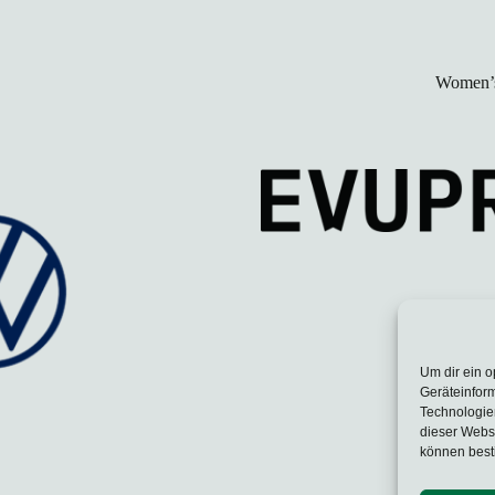
Women’s
Um dir ein o
Geräteinfor
Technologien
dieser Websi
können best