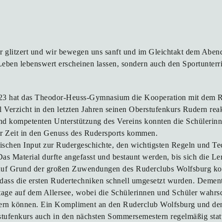
er glitzert und wir bewegen uns sanft und im Gleichtakt dem Aben
Leben lebenswert erscheinen lassen, sondern auch den Sportunterr
23 hat das Theodor-Heuss-Gymnasium die Kooperation mit dem R
l Verzicht in den letzten Jahren seinen Oberstufenkurs Rudern reak
nd kompetenten Unterstützung des Vereins konnten die Schülerinn
er Zeit in den Genuss des Rudersports kommen.
ischen Input zur Rudergeschichte, den wichtigsten Regeln und Tec
as Material durfte angefasst und bestaunt werden, bis sich die Le
uf Grund der großen Zuwendungen des Ruderclubs Wolfsburg kon
 dass die ersten Rudertechniken schnell umgesetzt wurden. Dement
age auf dem Allersee, wobei die Schülerinnen und Schüler wahrs
ern können. Ein Kompliment an den Ruderclub Wolfsburg und den
rstufenkurs auch in den nächsten Sommersemestern regelmäßig stat