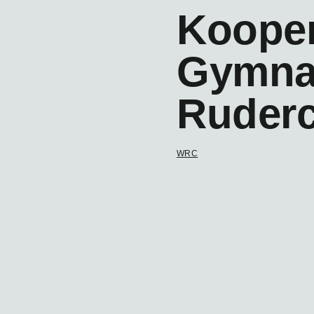
Kooper
Gymna
Ruderc
WRC