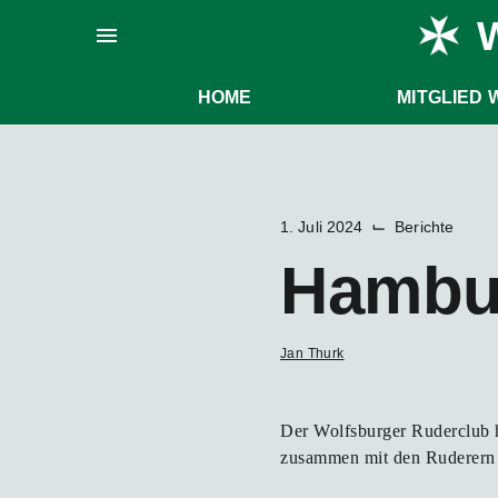
Zum
W
menu
Inhalt
springen
HOME
MITGLIED
⌙
1. Juli 2024
Berichte
Hambur
Jan Thurk
Der Wolfsburger Ruderclub 
zusammen mit den Ruderern