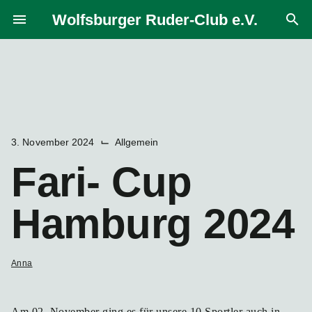
Zum
Wolfsburger Ruder-Club e.V.
menu
search
Inhalt
springen
⌙
3. November 2024
Allgemein
Fari- Cup
Hamburg 2024
Anna
Am 02. November ging es für unsere 10 Sportler auch in