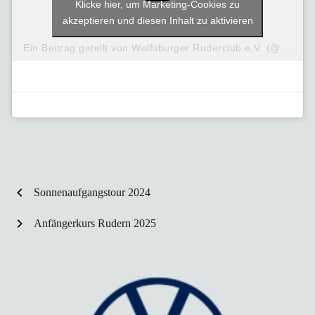
Klicke hier, um Marketing-Cookies zu
akzeptieren und diesen Inhalt zu aktivieren
Ein Beitrag geteilt von Wolfsburger Ruderclub e.V. (@wob_ruderclub)
chevron_left
Sonnenaufgangstour 2024
chevron_right
Anfängerkurs Rudern 2025