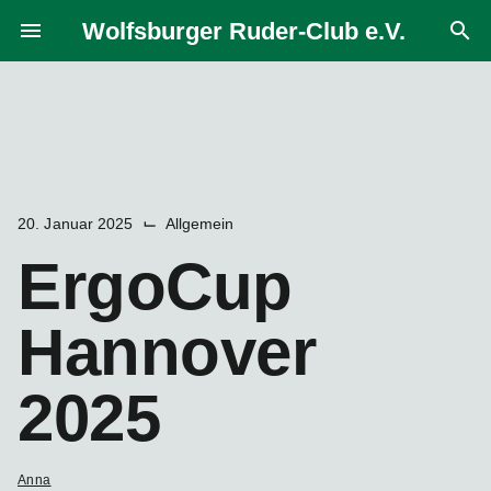
Zum
Wolfsburger Ruder-Club e.V.
menu
search
Inhalt
springen
⌙
20. Januar 2025
Allgemein
ErgoCup
Hannover
2025
Anna