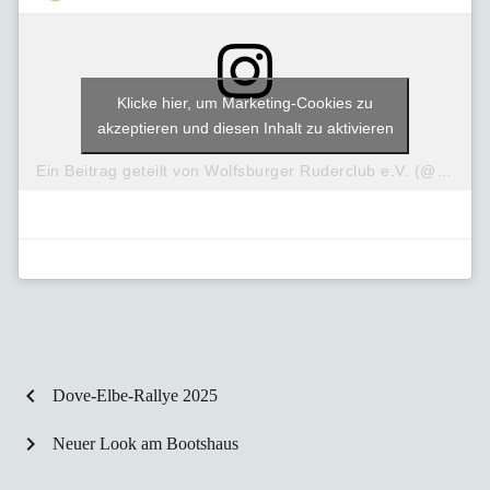
Klicke hier, um Marketing-Cookies zu
akzeptieren und diesen Inhalt zu aktivieren
Ein Beitrag geteilt von Wolfsburger Ruderclub e.V. (@wob_ruderclub)
chevron_left
Dove-Elbe-Rallye 2025
chevron_right
Neuer Look am Bootshaus