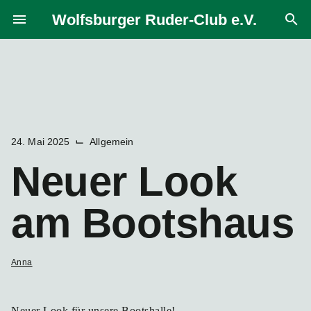
Zum
Wolfsburger Ruder-Club e.V.
menu
search
Inhalt
springen
⌙
24. Mai 2025
Allgemein
Neuer Look
am Bootshaus
Anna
Neuer Look für unsere Bootshalle!