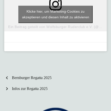
Klicke hier, um Marketing-Cookies zu
akzeptieren und diesen Inhalt zu aktivieren
Ein Beitrag geteilt von Wolfsburger Ruderclub e.V. (@wob_ruderclub)
chevron_left
Bernburger Regatta 2025
chevron_right
Infos zur Regatta 2025